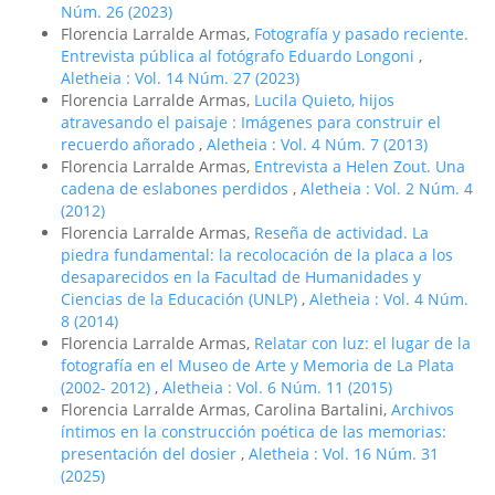
Núm. 26 (2023)
Florencia Larralde Armas,
Fotografía y pasado reciente.
Entrevista pública al fotógrafo Eduardo Longoni
,
Aletheia : Vol. 14 Núm. 27 (2023)
Florencia Larralde Armas,
Lucila Quieto, hijos
atravesando el paisaje : Imágenes para construir el
recuerdo añorado
,
Aletheia : Vol. 4 Núm. 7 (2013)
Florencia Larralde Armas,
Entrevista a Helen Zout. Una
cadena de eslabones perdidos
,
Aletheia : Vol. 2 Núm. 4
(2012)
Florencia Larralde Armas,
Reseña de actividad. La
piedra fundamental: la recolocación de la placa a los
desaparecidos en la Facultad de Humanidades y
Ciencias de la Educación (UNLP)
,
Aletheia : Vol. 4 Núm.
8 (2014)
Florencia Larralde Armas,
Relatar con luz: el lugar de la
fotografí­a en el Museo de Arte y Memoria de La Plata
(2002- 2012)
,
Aletheia : Vol. 6 Núm. 11 (2015)
Florencia Larralde Armas, Carolina Bartalini,
Archivos
íntimos en la construcción poética de las memorias:
presentación del dosier
,
Aletheia : Vol. 16 Núm. 31
(2025)