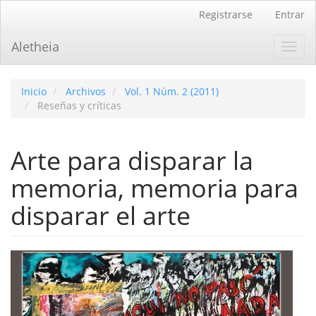
Navegación
Registrarse
Entrar
principal
Contenido
Aletheia
Toggl
principal
navig
Barra
lateral
Inicio
Archivos
Vol. 1 Núm. 2 (2011)
Reseñas y críticas
Arte para disparar la
memoria, memoria para
disparar el arte
Barra
lateral
del