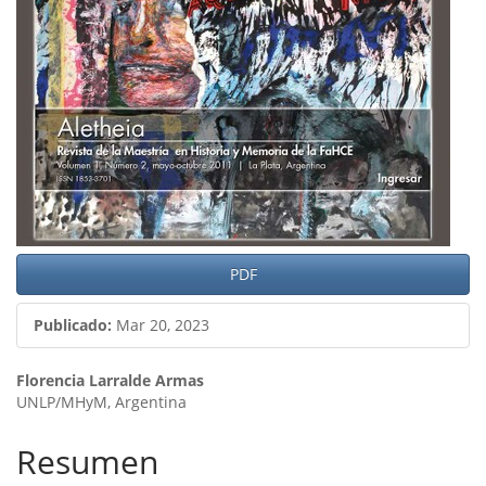
artículo
PDF
Publicado:
Mar 20, 2023
Contenido
Florencia Larralde Armas
UNLP/MHyM, Argentina
principal
del
Resumen