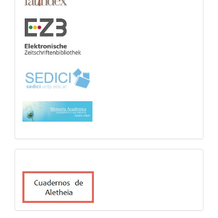
cuadernosdealetheia