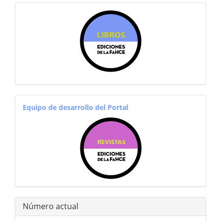
sitiosfahce
equiporevistas
Equipo de desarrollo del Portal
Número actual