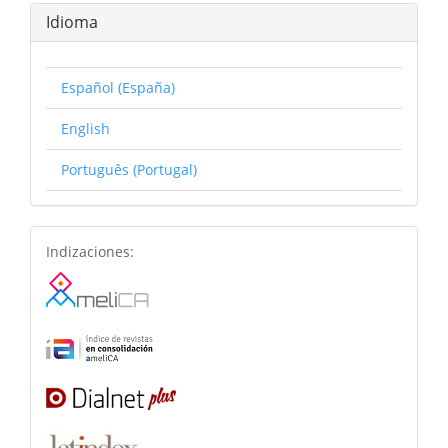
Idioma
Español (España)
English
Português (Portugal)
basesdedatos
Indizaciones: