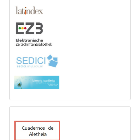
cuadernosdealetheia