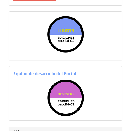
sitiosfahce
equiporevistas
Equipo de desarrollo del Portal