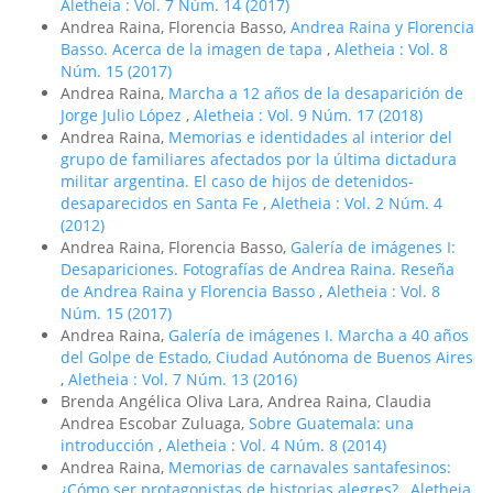
Aletheia : Vol. 7 Núm. 14 (2017)
Andrea Raina, Florencia Basso,
Andrea Raina y Florencia
Basso. Acerca de la imagen de tapa
,
Aletheia : Vol. 8
Núm. 15 (2017)
Andrea Raina,
Marcha a 12 años de la desaparición de
Jorge Julio López
,
Aletheia : Vol. 9 Núm. 17 (2018)
Andrea Raina,
Memorias e identidades al interior del
grupo de familiares afectados por la última dictadura
militar argentina. El caso de hijos de detenidos-
desaparecidos en Santa Fe
,
Aletheia : Vol. 2 Núm. 4
(2012)
Andrea Raina, Florencia Basso,
Galerí­a de imágenes I:
Desapariciones. Fotografí­as de Andrea Raina. Reseña
de Andrea Raina y Florencia Basso
,
Aletheia : Vol. 8
Núm. 15 (2017)
Andrea Raina,
Galerí­a de imágenes I. Marcha a 40 años
del Golpe de Estado, Ciudad Autónoma de Buenos Aires
,
Aletheia : Vol. 7 Núm. 13 (2016)
Brenda Angélica Oliva Lara, Andrea Raina, Claudia
Andrea Escobar Zuluaga,
Sobre Guatemala: una
introducción
,
Aletheia : Vol. 4 Núm. 8 (2014)
Andrea Raina,
Memorias de carnavales santafesinos:
¿Cómo ser protagonistas de historias alegres?
,
Aletheia