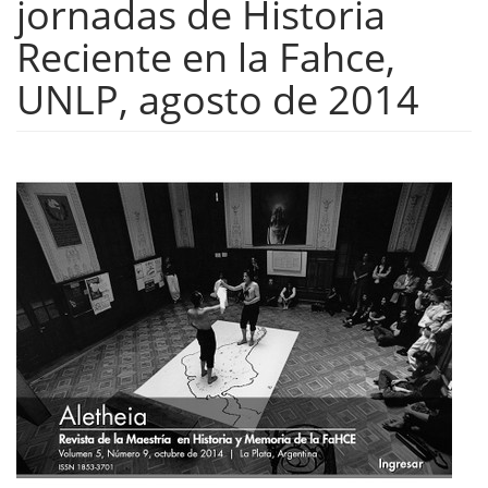
jornadas de Historia
Reciente en la Fahce,
UNLP, agosto de 2014
Barra
lateral
del
artículo