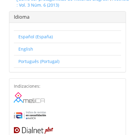
: Vol. 3 Núm. 6 (2013)
Idioma
Español (España)
English
Português (Portugal)
basesdedatos
Indizaciones: