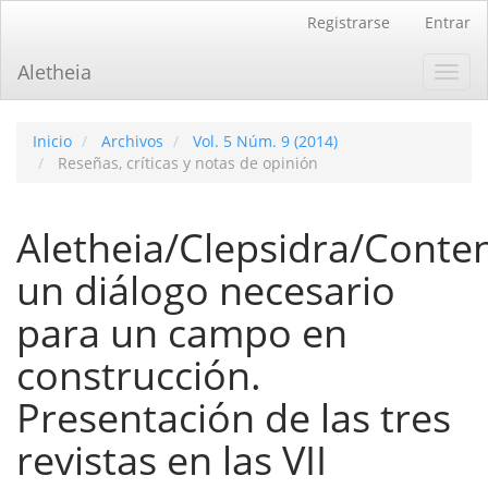
Navegación
Registrarse
Entrar
principal
Contenido
Aletheia
Toggl
principal
navig
Barra
lateral
Inicio
Archivos
Vol. 5 Núm. 9 (2014)
Reseñas, críticas y notas de opinión
Aletheia/Clepsidra/Conte
un diálogo necesario
para un campo en
construcción.
Presentación de las tres
revistas en las VII