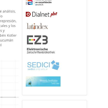
 análisis,
do
 represión,
ales y los
s y
ubén Kotler
 Tucumán
l
cuadernosdealetheia