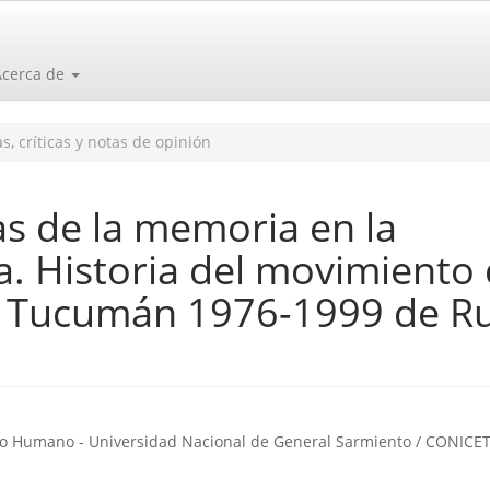
Acerca de
, críticas y notas de opinión
as de la memoria en la
ta. Historia del movimiento
 Tucumán 1976-1999 de R
o
llo Humano - Universidad Nacional de General Sarmiento / CONICE