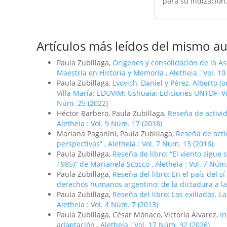
para su indización,
Artículos más leídos del mismo au
Paula Zubillaga,
Orí­genes y consolidación de la A
Maestrí­a en Historia y Memoria
,
Aletheia : Vol. 1
Paula Zubillaga,
Lvovich, Daniel y Pérez, Alberto (
Villa María: EDUVIM; Ushuaia: Ediciones UNTDF;
Núm. 25 (2022)
Héctor Barbero, Paula Zubillaga,
Reseña de activi
Aletheia : Vol. 9 Núm. 17 (2018)
Mariana Paganini, Paula Zubillaga,
Reseña de activ
perspectivas”
,
Aletheia : Vol. 7 Núm. 13 (2016)
Paula Zubillaga,
Reseña de libro: “El viento sigue
1985)” de Marianela Scocco
,
Aletheia : Vol. 7 Núm
Paula Zubillaga,
Reseña del libro: En el paí­s del 
derechos humanos argentino: de la dictadura a la
Paula Zubillaga,
Reseña del libro: Los exiliados. 
Aletheia : Vol. 4 Núm. 7 (2013)
Paula Zubillaga, César Mónaco, Victoria Álvarez,
In
adaptación
,
Aletheia : Vol. 17 Núm. 32 (2026)