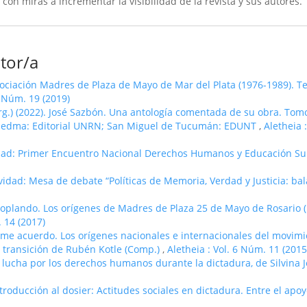
 con miras a incrementar la visibilidad de la revista y sus autores.
tor/a
sociación Madres de Plaza de Mayo de Mar del Plata (1976-1989). Te
0 Núm. 19 (2019)
org.) (2022). José Sazbón. Una antología comentada de su obra. Tomos
 Viedma: Editorial UNRN; San Miguel de Tucumán: EDUNT
,
Aletheia :
dad: Primer Encuentro Nacional Derechos Humanos y Educación S
idad: Mesa de debate “Polí­ticas de Memoria, Verdad y Justicia: ba
 soplando. Los orí­genes de Madres de Plaza 25 de Mayo de Rosario 
. 14 (2017)
sí­ me acuerdo. Los orí­genes nacionales e internacionales del movim
 transición de Rubén Kotle (Comp.)
,
Aletheia : Vol. 6 Núm. 11 (2015
La lucha por los derechos humanos durante la dictadura, de Silvina 
troducción al dosier: Actitudes sociales en dictadura. Entre el apoy