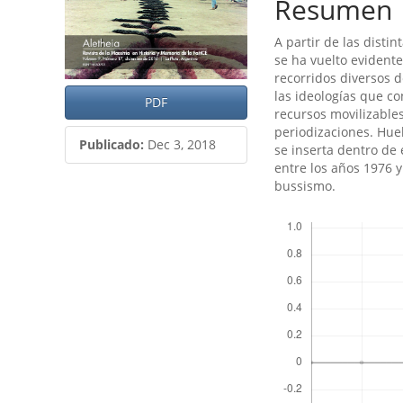
del
del
Resumen
artículo
artículo
A partir de las disti
se ha vuelto evident
recorridos diversos d
las ideologí­as que co
PDF
recursos movilizables,
periodizaciones. Huel
Publicado:
Dec 3, 2018
se inserta dentro de
entre los años 1976 y
bussismo.
Descargas