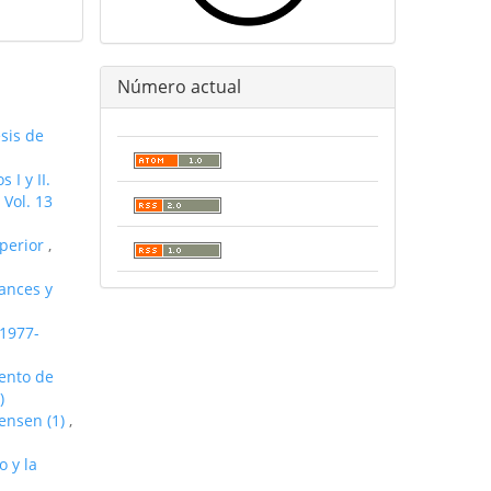
Número actual
sis de
 I y II.
 Vol. 13
uperior
,
lances y
(1977-
iento de
)
Jensen (1)
,
o y la