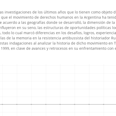
ntas investigaciones de los últimos años que lo tienen como objeto de
e que el movimiento de derechos humanos en la Argentina ha teni
e acuerdo a las geografí­as donde se desarrolló, la dimensión de la
nfluyeron en su seno, las estructuras de oportunidades polí­ticas loc
 todo lo cual marcó diferencias en los desafí­os, logros, experiencia
las de la memoria en la resistencia antibussista del historiador R
 estas indagaciones al analizar la historia de dicho movimiento en
 1999, en clave de avances y retrocesos en su enfrentamiento con e