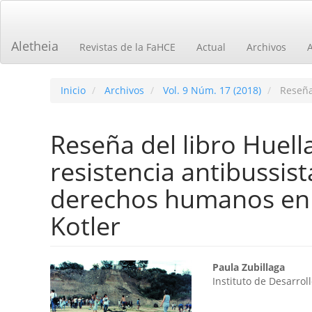
Navegación
principal
Contenido
Aletheia
Revistas de la FaHCE
Actual
Archivos
principal
Barra
lateral
Inicio
Archivos
Vol. 9 Núm. 17 (2018)
Reseñas
Reseña del libro Huell
resistencia antibussis
derechos humanos en
Kotler
Barra
Contenid
Paula Zubillaga
Instituto de Desarro
lateral
principal