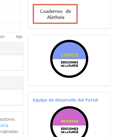
sitiosfahce
equiporevistas
Equipo de desarrollo del Portal
 autores
oria
propiadas