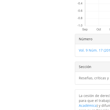
Detalles
Número
del
Vol. 9 Núm. 17 (20
artículo
Sección
Reseñas, críticas y
La cesión de derec
para que el trabajo
Académica
) y difu