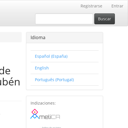
Registrarse
Entrar
Buscar
Idioma
Español (España)
 de
English
ubén
Português (Portugal)
basesdedatos
Indizaciones:
T