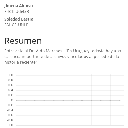
Contenido
Jimena Alonso
FHCE-UdelaR
principal
Soledad Lastra
del
FAHCE-UNLP
artículo
Resumen
Entrevista al Dr. Aldo Marchesi: “En Uruguay todaví­a hay una
carencia importante de archivos vinculados al perí­odo de la
historia reciente”
Descargas