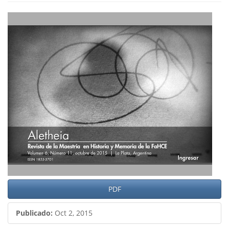
Barra
lateral
del
artículo
PDF
Publicado:
Oct 2, 2015