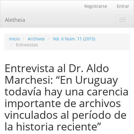
Navegación
Registrarse
Entrar
principal
Contenido
Aletheia
Toggl
principal
navig
Barra
lateral
Inicio
Archivos
Vol. 6 Núm. 11 (2015)
Entrevistas
Entrevista al Dr. Aldo
Marchesi: “En Uruguay
todaví­a hay una carencia
importante de archivos
vinculados al perí­odo de
la historia reciente”