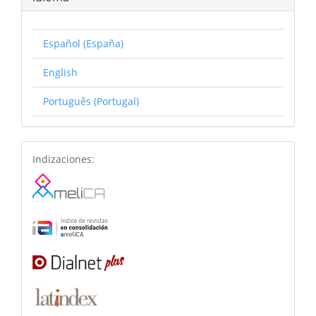
Español (España)
English
Português (Portugal)
basesdedatos
Indizaciones: