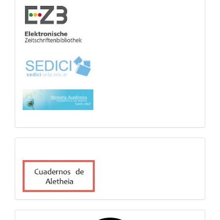
cuadernosdealetheia
sitiosfahce