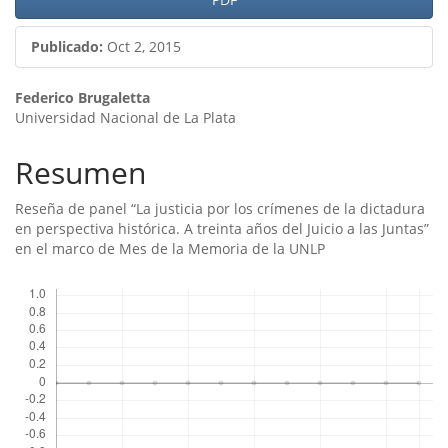
Publicado:
Oct 2, 2015
Contenido
Federico Brugaletta
Universidad Nacional de La Plata
principal
del
Resumen
artículo
Reseña de panel “La justicia por los crí­menes de la dictadura
en perspectiva histórica. A treinta años del Juicio a las Juntas”
en el marco de Mes de la Memoria de la UNLP
Descargas