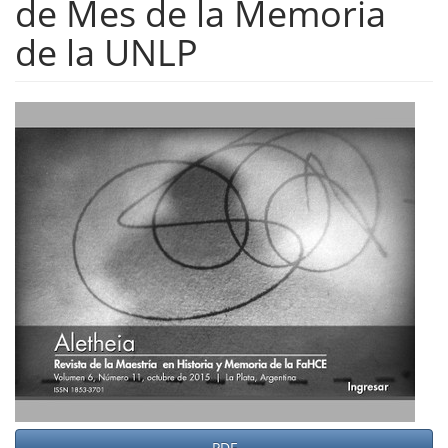
de Mes de la Memoria
de la UNLP
Barra
lateral
del
artículo
PDF