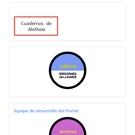
cuadernosdealetheia
sitiosfahce
equiporevistas
Equipo de desarrollo del Portal