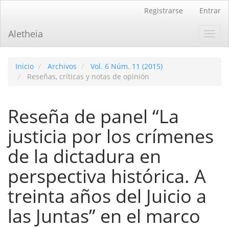
Navegación
Registrarse
Entrar
principal
Contenido
Aletheia
Toggl
principal
navig
Barra
lateral
Inicio
Archivos
Vol. 6 Núm. 11 (2015)
Reseñas, críticas y notas de opinión
Reseña de panel “La
justicia por los crí­menes
de la dictadura en
perspectiva histórica. A
treinta años del Juicio a
las Juntas” en el marco