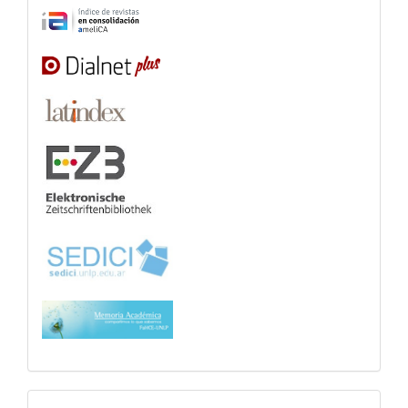
cuadernosdealetheia