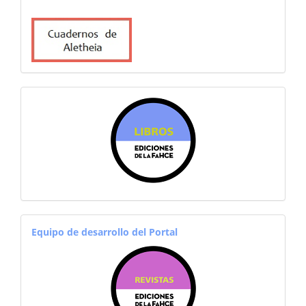
sitiosfahce
equiporevistas
Equipo de desarrollo del Portal