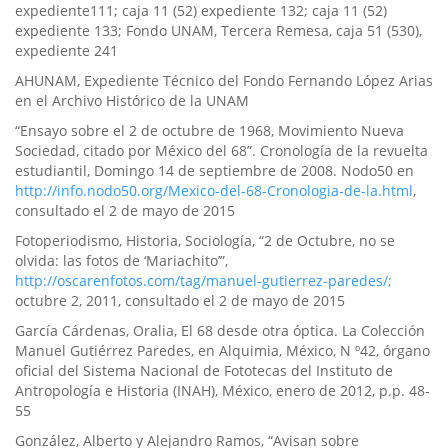
expediente111; caja 11 (52) expediente 132; caja 11 (52)
expediente 133; Fondo UNAM, Tercera Remesa, caja 51 (530),
expediente 241
AHUNAM, Expediente Técnico del Fondo Fernando López Arias
en el Archivo Histórico de la UNAM
“Ensayo sobre el 2 de octubre de 1968, Movimiento Nueva
Sociedad, citado por México del 68”. Cronologí­a de la revuelta
estudiantil, Domingo 14 de septiembre de 2008. Nodo50 en
http://info.nodo50.org/Mexico-del-68-Cronologia-de-la.html
,
consultado el 2 de mayo de 2015
Fotoperiodismo, Historia, Sociologí­a, “2 de Octubre, no se
olvida: las fotos de ‘Mariachito’”,
http://oscarenfotos.com/tag/manuel-gutierrez-paredes/;
octubre 2, 2011, consultado el 2 de mayo de 2015
Garcí­a Cárdenas, Oralia, El 68 desde otra óptica. La Colección
Manuel Gutiérrez Paredes, en Alquimia, México, N º42, órgano
oficial del Sistema Nacional de Fototecas del Instituto de
Antropologí­a e Historia (INAH), México, enero de 2012, p.p. 48-
55
González, Alberto y Alejandro Ramos, “Avisan sobre