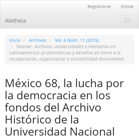
Navegación
Registrarse
Entrar
principal
Contenido
Aletheia
Toggl
principal
navig
Barra
lateral
Inicio
Archivos
Vol. 6 Núm. 11 (2015)
Dossier. Archivos, universidades y memorias en
Latinoamérica: problemáticas y desafíos en torno a la
recuperación, organización y accesibilidad documental
México 68, la lucha por
la democracia en los
fondos del Archivo
Histórico de la
Universidad Nacional