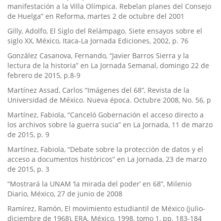
manifestación a la Villa Olí­mpica. Rebelan planes del Consejo
de Huelga” en Reforma, martes 2 de octubre del 2001
Gilly, Adolfo, El Siglo del Relámpago. Siete ensayos sobre el
siglo XX, México, Itaca-La Jornada Ediciones, 2002, p. 76
González Casanova, Fernando, “Javier Barros Sierra y la
lectura de la historia” en La Jornada Semanal, domingo 22 de
febrero de 2015, p.8-9
Martí­nez Assad, Carlos “Imágenes del 68”, Revista de la
Universidad de México. Nueva época. Octubre 2008, No. 56, p
Martí­nez, Fabiola, “Canceló Gobernación el acceso directo a
los archivos sobre la guerra sucia” en La Jornada, 11 de marzo
de 2015, p. 9
Martí­nez, Fabiola, “Debate sobre la protección de datos y el
acceso a documentos históricos” en La Jornada, 23 de marzo
de 2015, p. 3
“Mostrará la UNAM ‘la mirada del poder’ en 68”, Milenio
Diario, México, 27 de junio de 2008
Ramí­rez, Ramón, El movimiento estudiantil de México (julio-
diciembre de 1968), ERA, México, 1998, tomo 1, pp. 183-184