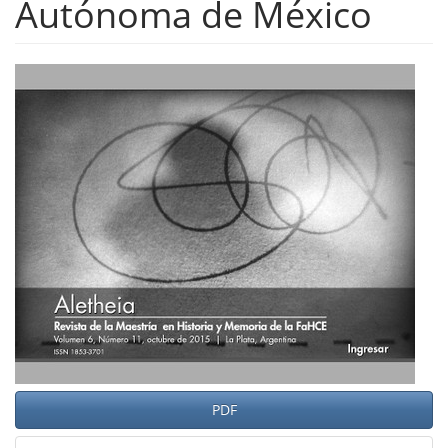
Autónoma de México
Barra
lateral
del
artículo
PDF