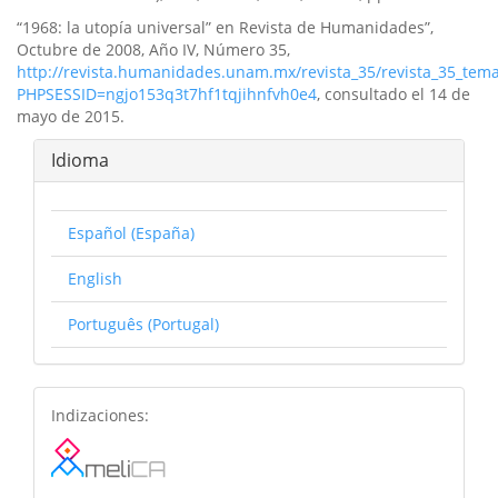
“1968: la utopí­a universal” en Revista de Humanidades”,
Octubre de 2008, Año IV, Número 35,
http://revista.humanidades.unam.mx/revista_35/revista_35_tem
PHPSESSID=ngjo153q3t7hf1tqjihnfvh0e4
, consultado el 14 de
mayo de 2015.
Idioma
Español (España)
English
Português (Portugal)
basesdedatos
Indizaciones: