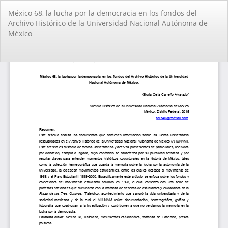
Volver
México 68, la lucha por la democracia en los fondos del
a
Archivo Histórico de la Universidad Nacional Autónoma de
los
México
detalles
del
artículo
De
De
PD