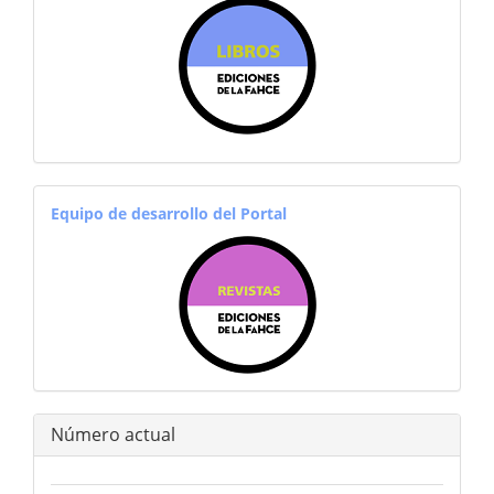
sitiosfahce
equiporevistas
Equipo de desarrollo del Portal
Número actual