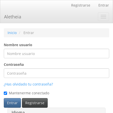
Navegación
Registrarse
Entrar
principal
Contenido
Aletheia
Toggl
principal
navig
Barra
lateral
Inicio
Entrar
Nombre usuario
Contraseña
¿Has olvidado tu contraseña?
Mantenerme conectado
Entrar
Registrarse
Idioma