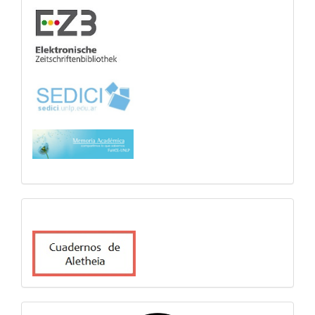
cuadernosdealetheia