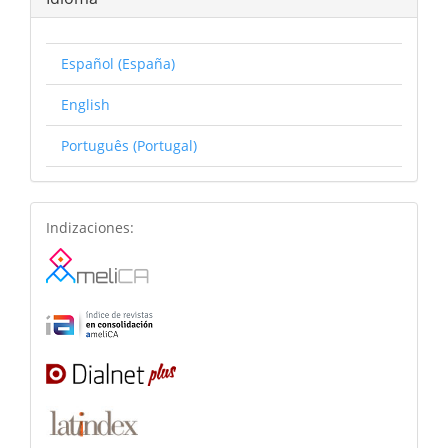
Español (España)
English
Português (Portugal)
basesdedatos
Indizaciones: