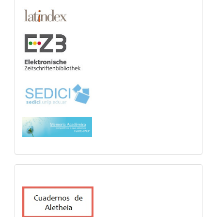
cuadernosdealetheia