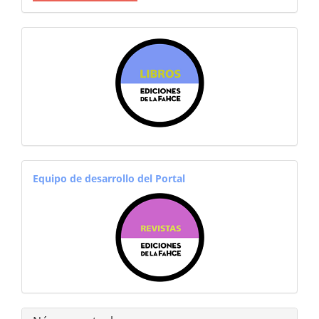
sitiosfahce
equiporevistas
Equipo de desarrollo del Portal