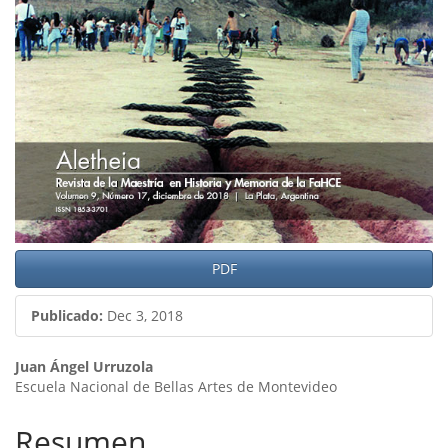
artículo
PDF
Publicado:
Dec 3, 2018
Contenido
Juan Ángel Urruzola
Escuela Nacional de Bellas Artes de Montevideo
principal
del
Resumen