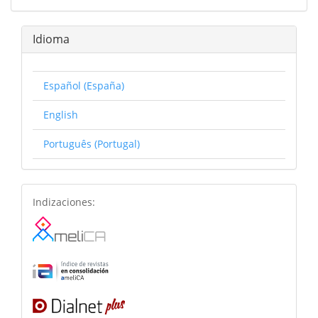
Idioma
Español (España)
English
Português (Portugal)
basesdedatos
Indizaciones: