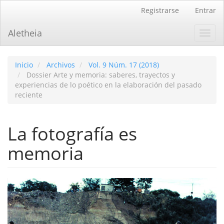
Navegación
Registrarse
Entrar
principal
Contenido
Aletheia
Toggl
principal
navig
Barra
lateral
Inicio
Archivos
Vol. 9 Núm. 17 (2018)
Dossier Arte y memoria: saberes, trayectos y
experiencias de lo poético en la elaboración del pasado
reciente
La fotografí­a es
memoria
Barra
lateral
del