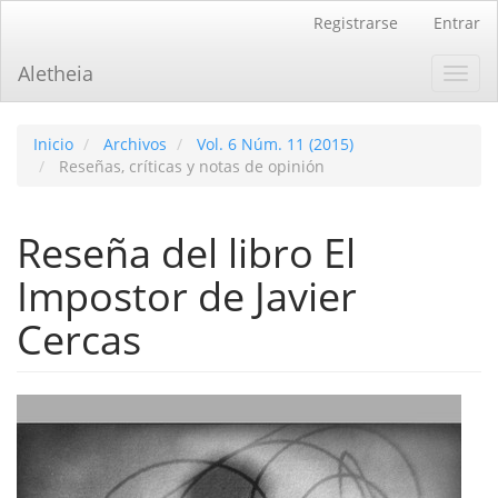
Navegación
Registrarse
Entrar
principal
Contenido
Aletheia
Toggl
principal
navig
Barra
lateral
Inicio
Archivos
Vol. 6 Núm. 11 (2015)
Reseñas, críticas y notas de opinión
Reseña del libro El
Impostor de Javier
Cercas
Barra
lateral
del