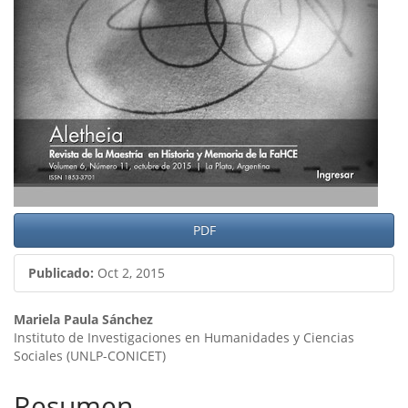
artículo
PDF
Publicado:
Oct 2, 2015
Contenido
Mariela Paula Sánchez
Instituto de Investigaciones en Humanidades y Ciencias
principal
Sociales (UNLP-CONICET)
del
Resumen