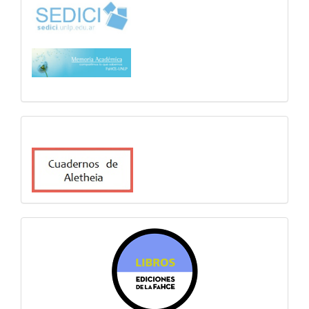
cuadernosdealetheia
sitiosfahce