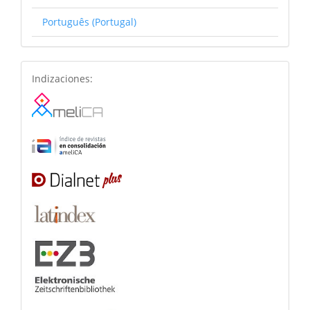
Português (Portugal)
basesdedatos
Indizaciones: