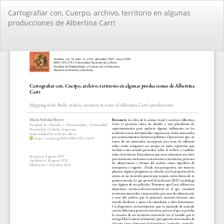
Volver
Cartografiar con, Cuerpo, archivo, territorio en algunas
a
producciones de Albertina Carri
los
detalles
del
De
De
artículo
PD