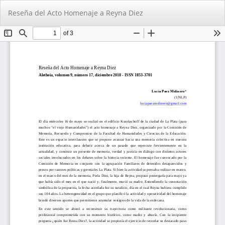
Volver
De
De
Reseña del Acto Homenaje a Reyna Diez
a
PD
los
detalles
del
artículo