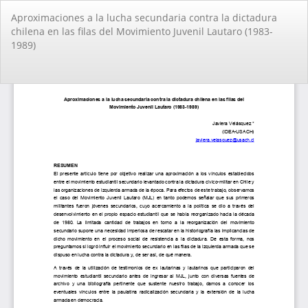
Volver
Aproximaciones a la lucha secundaria contra la dictadura
a
chilena en las filas del Movimiento Juvenil Lautaro (1983-
los
1989)
detalles
del
artículo
De
De
PD