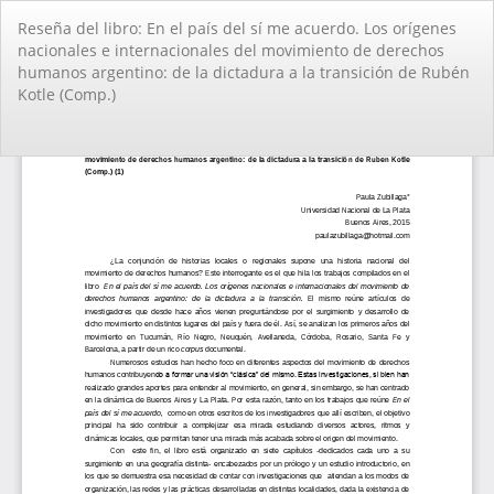
Volver
Reseña del libro: En el paí­s del sí­ me acuerdo. Los orí­genes
a
nacionales e internacionales del movimiento de derechos
los
humanos argentino: de la dictadura a la transición de Rubén
detalles
Kotle (Comp.)
del
artículo
De
De
PD